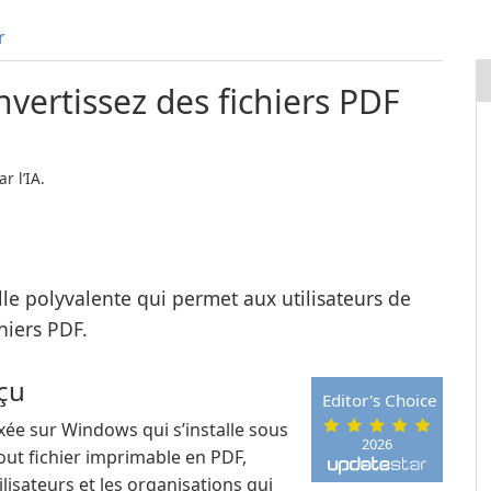
r
nvertissez des fichiers PDF
r l’IA.
lle polyvalente qui permet aux utilisateurs de
hiers PDF.
çu
Editor's Choice
xée sur Windows qui s’installe sous
2026
out fichier imprimable en PDF,
ilisateurs et les organisations qui