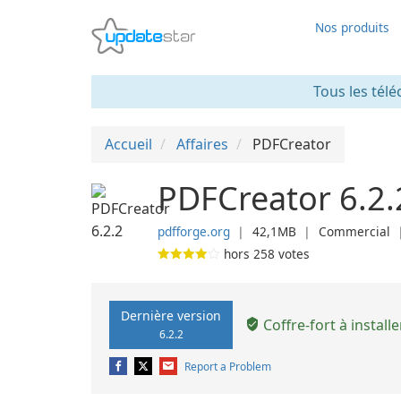
Nos produits
Tous les télé
Accueil
Affaires
PDFCreator
PDFCreator 6.2.
pdfforge.org
❘
42,1MB
❘
Commercial
hors
258
votes
Dernière version
Coffre-fort à installe
6.2.2
Report a Problem