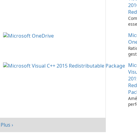
201
Red
Com
esse
l’ex
Mic
d’ap
Visu
One
Rati
gest
fich
Mic
Micr
One
Vis
201
Red
Pac
Amél
per
votr
avec
redi
Plus ›
Micr
C++ 