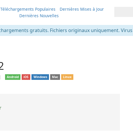
Téléchargements Populaires
Dernières Mises à Jour
Dernières Nouvelles
chargements gratuits. Fichiers originaux uniquement. Virus v
2
❘
Android
iOS
Windows
Mac
Linux
r